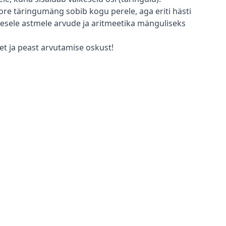
ore täringumäng sobib kogu perele, aga eriti hästi
imesele astmele arvude ja aritmeetika mänguliseks
 ja peast arvutamise oskust!