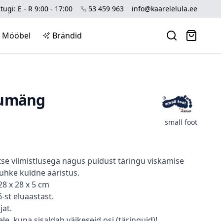
tugi: E - R 9:00 - 17:00
53 459 963
info@kaarelelula.ee
Mööbel
Brändid
gumäng
small foot
etse viimistlusega nägus puidust täringu viskamise
 uhke kuldne ääristus.
8 x 28 x 5 cm
-st eluaastast.
at.
tele, kuna sisaldab väikeseid osi (täringuid)!