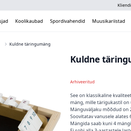
Kliendi
sjad
Koolikaubad
Spordivahendid
Muusikariistad
Kuldne täringumäng
Kuldne tärin
Arhiveeritud
Kirjeldus
See on klassikaline kvalite
mäng, mille tärigukastil on
Mänguväljaku mõõdud on 2
Soovitatav vanusele alates 6
Mängida saab kuni 4 mängij
Ei sobi alla 3-aastastele las