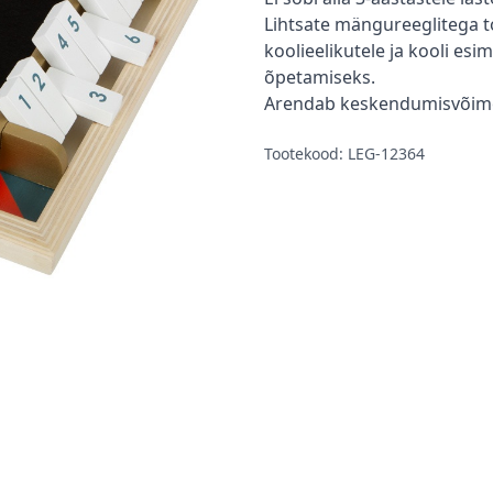
Lihtsate mängureeglitega t
koolieelikutele ja kooli es
õpetamiseks.
Arendab keskendumisvõimet
Tootekood: LEG-12364