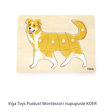
Viga Toys Puidust Montessori nupupusle KOER