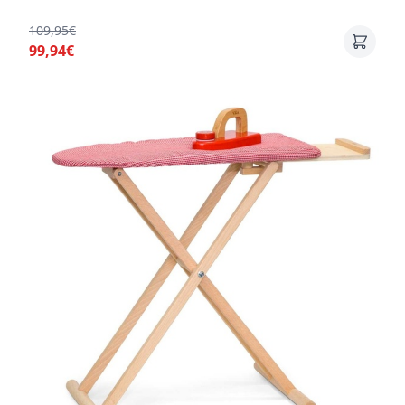
109,95€
99,94€