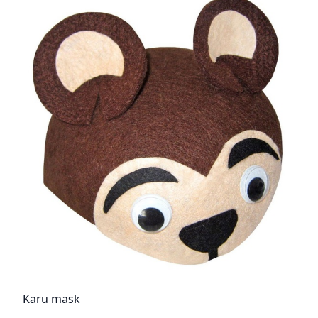
Karu mask