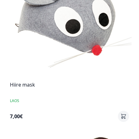
Hiire mask
LAOS
7,00€