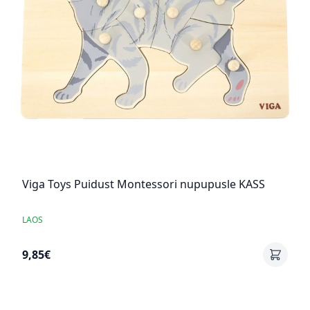
Viga Toys Puidust Montessori nupupusle KASS
LAOS
9,85€