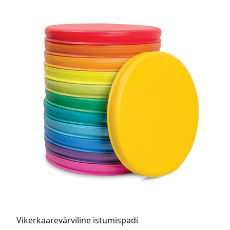
Vikerkaarevärviline istumispadi