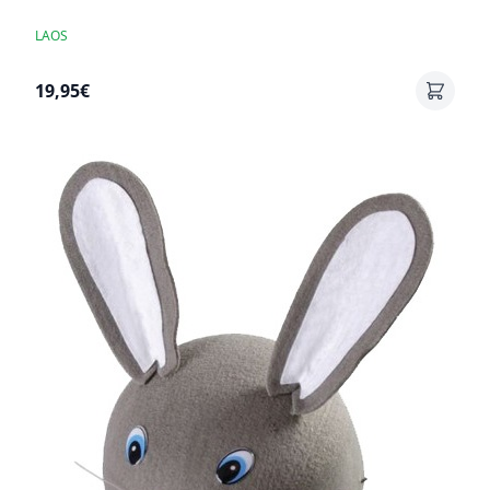
LAOS
19,95€