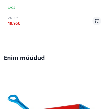
LAOS
24,00€
19,95€
Enim müüdud