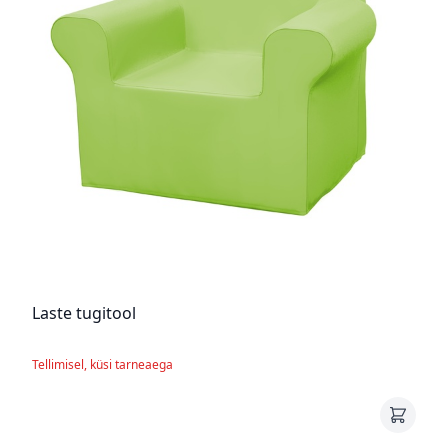
Laste tugitool
Tellimisel, küsi tarneaega