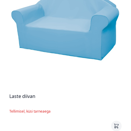
Laste diivan
Tellimisel, küsi tarneaega