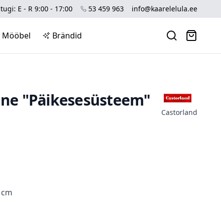
tugi: E - R 9:00 - 17:00
53 459 963
info@kaarelelula.ee
Mööbel
Brändid
line "Päikesesüsteem"
Castorland
5 cm