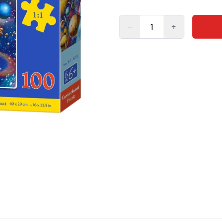
−
+
Kogus