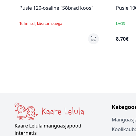
Pusle 120-osaline “Sõbrad koos“
Pusle 10
Tellimisel, küsi tarneaega
LAOS
8,70€
Kategoor
Mänguasj
Kaare Lelula mänguasjapood
Koolikaub
internetis