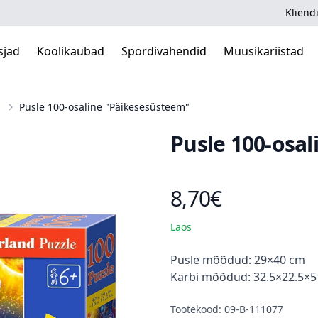
Kliendi
sjad
Koolikaubad
Spordivahendid
Muusikariistad
Pusle 100-osaline "Päikesesüsteem"
Pusle 100-osa
8,70€
Toote hind
Laos
Kirjeldus
Pusle mõõdud: 29×40 cm
Karbi mõõdud: 32.5×22.5×
Tootekood: 09-B-111077