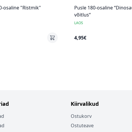
0-osaline "Ristmik"
Pusle 180-osaline “Dinos
võitlus“
LAOS
4,95€
iad
Kiirvalikud
ad
Ostukorv
ad
Ostuteave