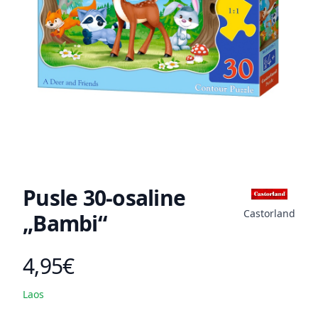
Pusle 30-osaline
Castorland
„Bambi“
4,95€
Toote hind
Laos