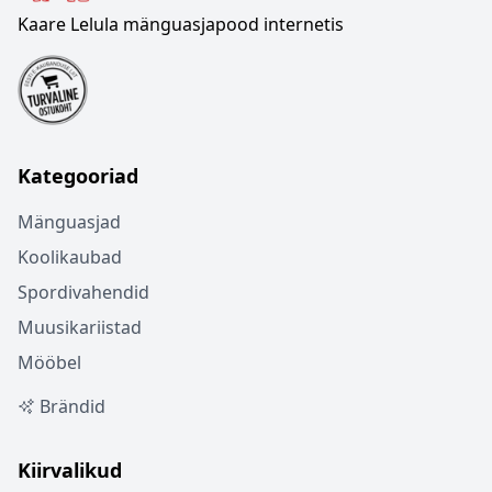
Kaare Lelula mänguasjapood internetis
Kategooriad
Mänguasjad
Koolikaubad
Spordivahendid
Muusikariistad
Mööbel
Brändid
Kiirvalikud