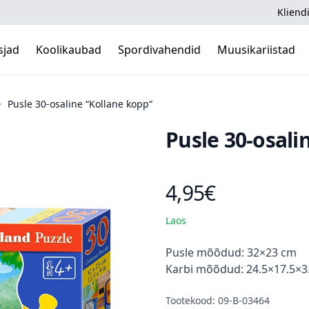
Kliendi
sjad
Koolikaubad
Spordivahendid
Muusikariistad
Pusle 30-osaline “Kollane kopp“
Pusle 30-osali
4,95€
Toote hind
Laos
Kirjeldus
Pusle mõõdud: 32×23 cm
Karbi mõõdud: 24.5×17.5×3
Tootekood: 09-B-03464