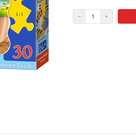
−
+
Kogus