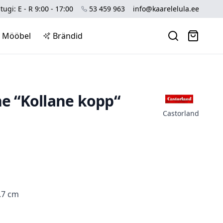
tugi: E - R 9:00 - 17:00
53 459 963
info@kaarelelula.ee
Mööbel
Brändid
ne “Kollane kopp“
Castorland
.7 cm