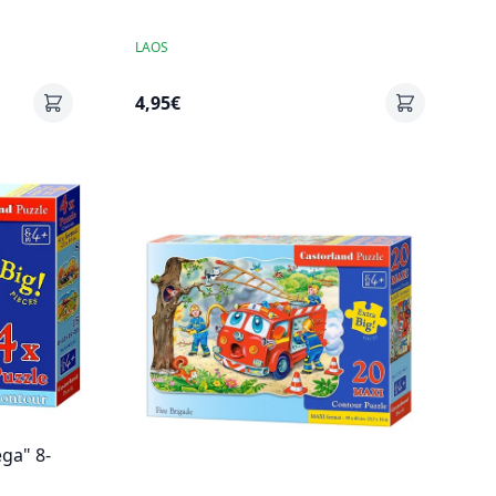
LAOS
4,95€
ega" 8-