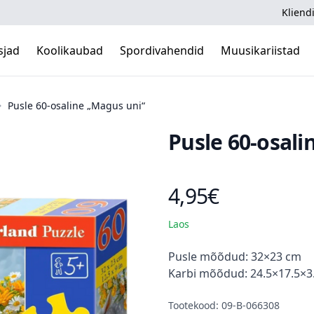
Kliendi
sjad
Koolikaubad
Spordivahendid
Muusikariistad
Pusle 60-osaline „Magus uni“
Pusle 60-osali
4,95€
Toote hind
Laos
Kirjeldus
Pusle mõõdud: 32×23 cm
Karbi mõõdud: 24.5×17.5×3
Tootekood: 09-B-066308