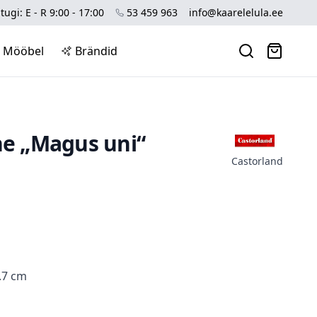
tugi: E - R 9:00 - 17:00
53 459 963
info@kaarelelula.ee
Mööbel
Brändid
ne „Magus uni“
Castorland
.7 cm