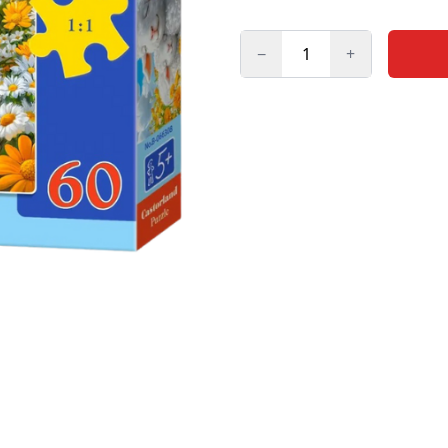
−
+
Kogus