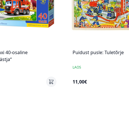
xi 40-osaline
Puidust pusle: Tuletõrje
ästja“
LAOS
11,00€