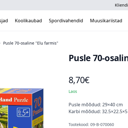
Kliendi
sjad
Koolikaubad
Spordivahendid
Muusikariistad
Pusle 70-osaline "Elu farmis"
Pusle 70-osali
8,70€
Toote hind
Laos
Kirjeldus
Pusle mõõdud: 29×40 cm
Karbi mõõdud: 32.5×22.5×
Tootekood: 09-B-070060