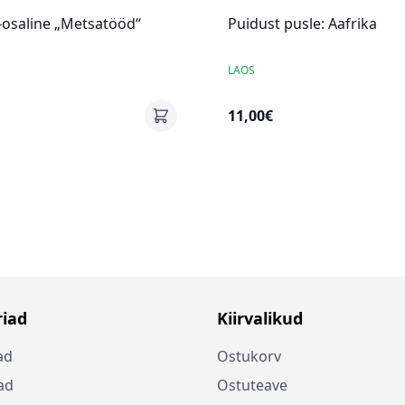
-osaline „Metsatööd“
Puidust pusle: Aafrika
LAOS
11,00€
iad
Kiirvalikud
ad
Ostukorv
ad
Ostuteave