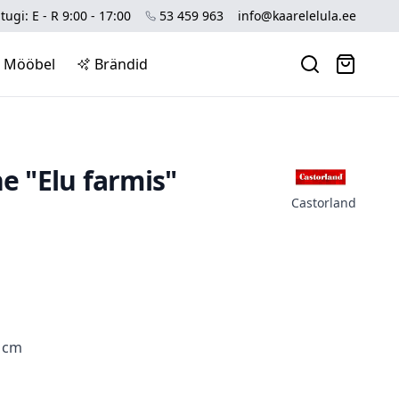
tugi: E - R 9:00 - 17:00
53 459 963
info@kaarelelula.ee
Mööbel
Brändid
ne "Elu farmis"
Castorland
5 cm