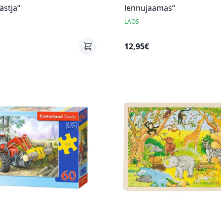
ästja“
lennujaamas“
LAOS
12,95€