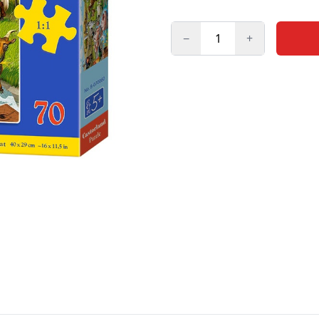
−
+
Kogus