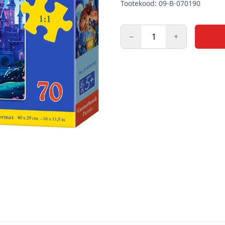
Tootekood: 09-B-070190
−
+
Kogus