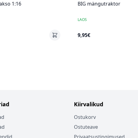
akso 1:16
BIG mängutraktor
LAOS
9,95€
iad
Kiirvalikud
ad
Ostukorv
ad
Ostuteave
endid
Privaatsustingimused