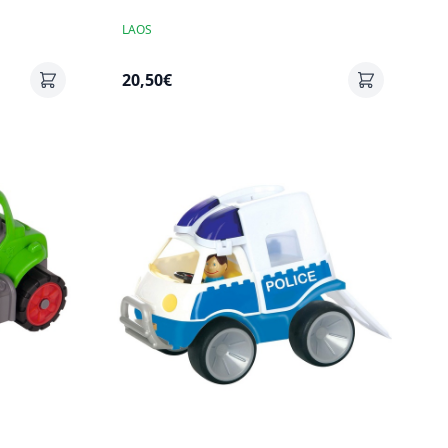
LAOS
20,50€