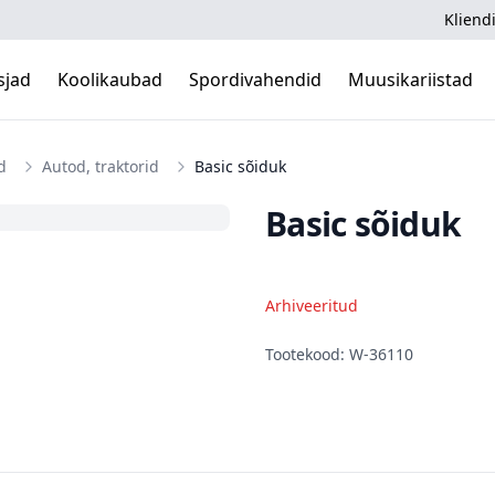
Kliendi
sjad
Koolikaubad
Spordivahendid
Muusikariistad
d
Autod, traktorid
Basic sõiduk
Basic sõiduk
Arhiveeritud
Kirjeldus
Tootekood: W-36110