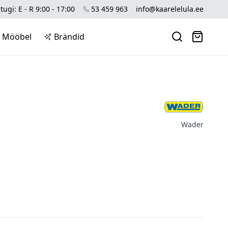
tugi: E - R 9:00 - 17:00
53 459 963
info@kaarelelula.ee
Mööbel
Brändid
Wader