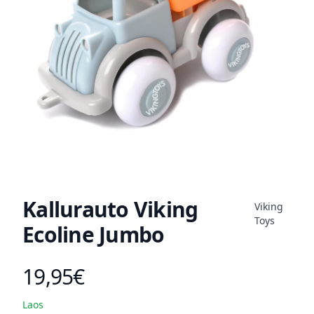
Kallurauto Viking
Viking
Toys
Ecoline Jumbo
19,95€
Toote hind
Laos