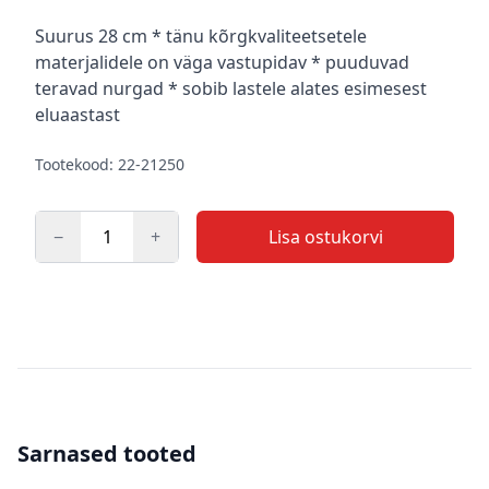
Kirjeldus
Suurus 28 cm * tänu kõrgkvaliteetsetele
materjalidele on väga vastupidav * puuduvad
teravad nurgad * sobib lastele alates esimesest
eluaastast
Tootekood: 22-21250
−
+
Lisa ostukorvi
Kogus
Sarnased tooted