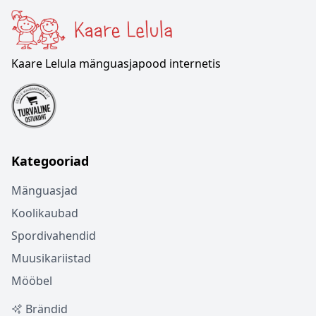
Kaare Lelula mänguasjapood internetis
Kategooriad
Mänguasjad
Koolikaubad
Spordivahendid
Muusikariistad
Mööbel
Brändid