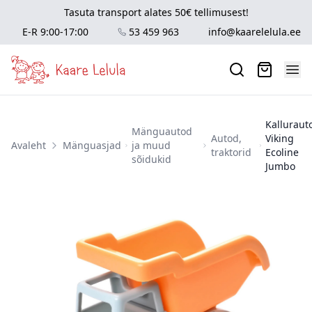
Tasuta transport alates 50€ tellimusest!
E-R 9:00-17:00
53 459 963
info@kaarelelula.ee
Kalluraut
Mänguautod
Autod,
Viking
Avaleht
Mänguasjad
ja muud
traktorid
Ecoline
sõidukid
Jumbo