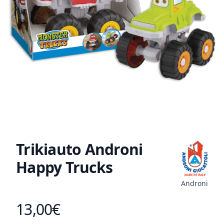
Trikiauto Androni
Happy Trucks
Androni
13,00€
Toote hind