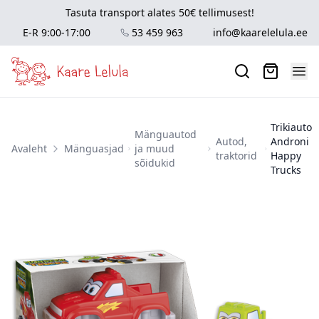
Tasuta transport alates 50€ tellimusest!
E-R 9:00-17:00
53 459 963
info@kaarelelula.ee
Trikiauto
Mänguautod
Autod,
Androni
Avaleht
Mänguasjad
ja muud
traktorid
Happy
sõidukid
Trucks