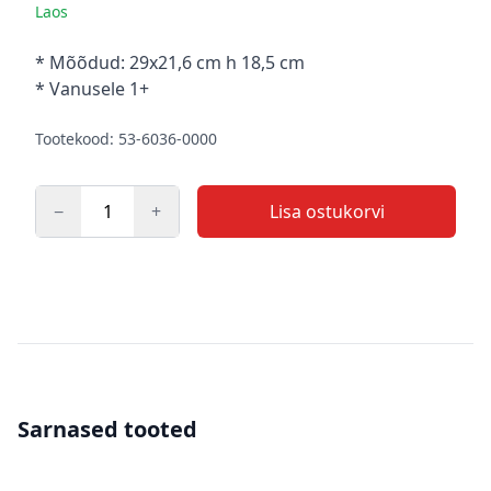
Laos
Kirjeldus
* Mõõdud: 29x21,6 cm h 18,5 cm
* Vanusele 1+
Tootekood: 53-6036-0000
−
+
Lisa ostukorvi
Kogus
Sarnased tooted