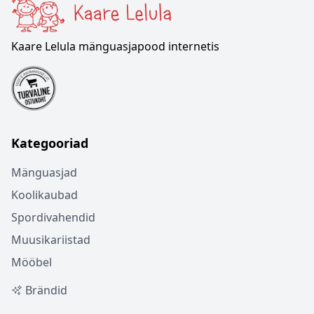
Kaare Lelula mänguasjapood internetis
Kategooriad
Mänguasjad
Koolikaubad
Spordivahendid
Muusikariistad
Mööbel
Brändid