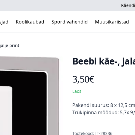
Kliendi
sjad
Koolikaubad
Spordivahendid
Muusikariistad
jälje print
Beebi käe-, jal
3,50€
Toote hind
Laos
Kirjeldus
Pakendi suurus: 8 x 12,5 c
Trükipinna mõõdud: 5,7x 9
Tootekood: IT-28336