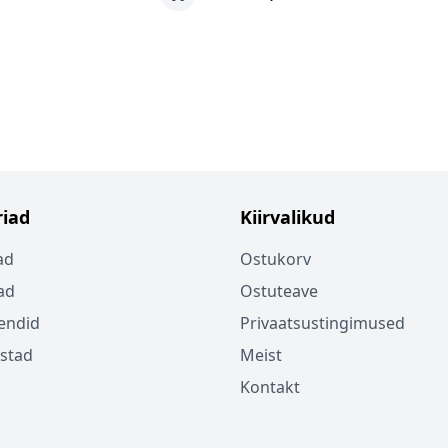
iad
Kiirvalikud
ad
Ostukorv
ad
Ostuteave
endid
Privaatsustingimused
istad
Meist
Kontakt