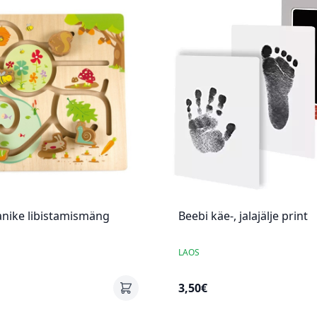
nike libistamismäng
Beebi käe-, jalajälje print
LAOS
3,50€