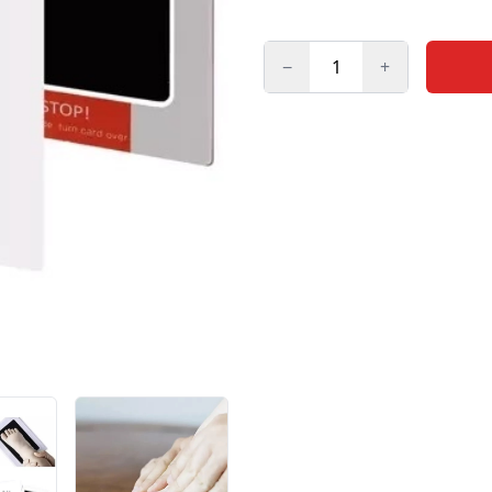
−
+
Kogus