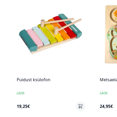
Puidust ksülofon
Metsaela
LAOS
LAOS
19,25€
24,95€