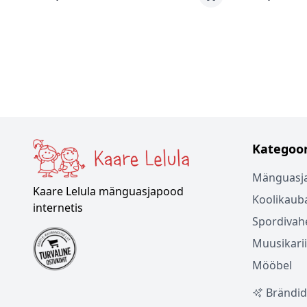
Kategoor
Mänguasj
Kaare Lelula mänguasjapood
Koolikaub
internetis
Spordivah
Muusikari
Mööbel
Brändid