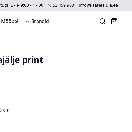
tugi: E - R 9:00 - 17:00
53 459 963
info@kaarelelula.ee
Mööbel
Brändid
ajälje print
m
,9 cm