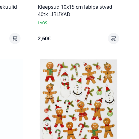
ekuulid
Kleepsud 10x15 cm läbipaistvad
40tk LIBLIKAD
LAOS
2,60€