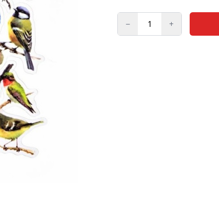
−
+
Kogus