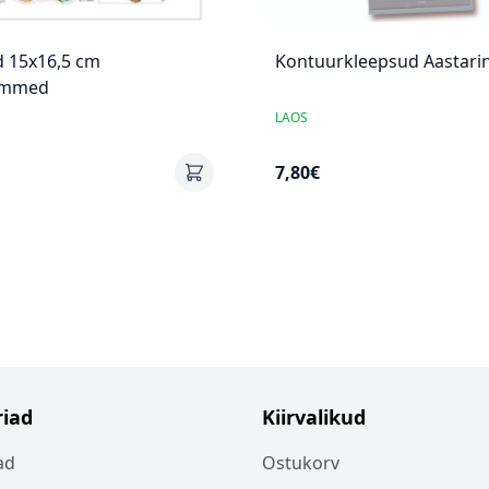
d 15x16,5 cm
Kontuurkleepsud Aastari
emmed
LAOS
7,80€
iad
Kiirvalikud
ad
Ostukorv