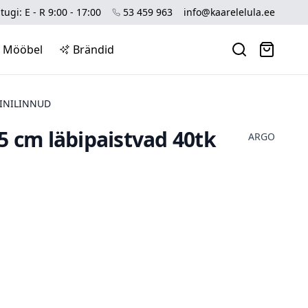
tugi: E - R 9:00 - 17:00
53 459 963
info@kaarelelula.ee
Mööbel
Brändid
 SINILINNUD
5 cm läbipaistvad 40tk
ARGO