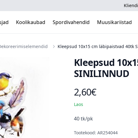
Kliendi
sjad
Koolikaubad
Spordivahendid
Muusikariistad
Dekoreerimiselemendid
Kleepsud 10x15 cm läbipaistvad 40tk
Kleepsud 10x1
SINILINNUD
2,60€
Toote hind
Laos
Kirjeldus
40 tk/pk
Tootekood: AR254044