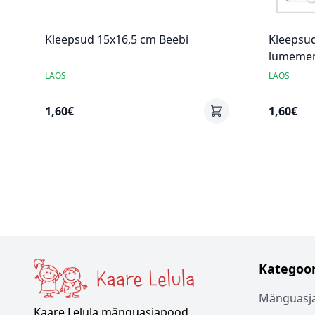
Kleepsud 15x16,5 cm Beebi
Kleepsu
lumem
LAOS
LAOS
1,60€
1,60€
Kategoor
Mänguasj
Kaare Lelula mänguasjapood