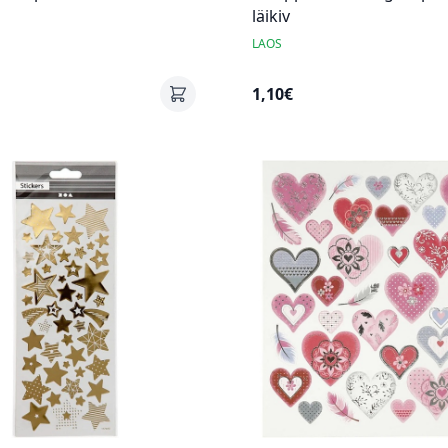
läikiv
LAOS
1,10€