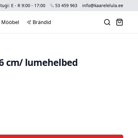
tugi: E - R 9:00 - 17:00
53 459 963
info@kaarelelula.ee
Mööbel
Brändid
6 cm/ lumehelbed