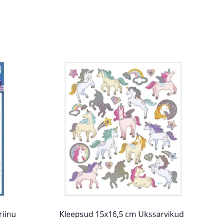
riinu
Kleepsud 15x16,5 cm Ükssarvikud