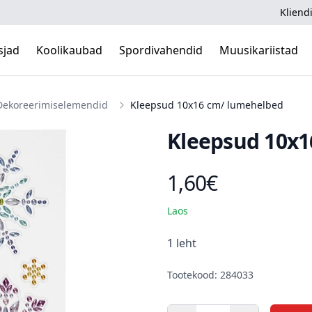
Kliendi
sjad
Koolikaubad
Spordivahendid
Muusikariistad
Dekoreerimiselemendid
Kleepsud 10x16 cm/ lumehelbed
Kleepsud 10x1
1,60€
Toote hind
Laos
Kirjeldus
1 leht
Tootekood: 284033