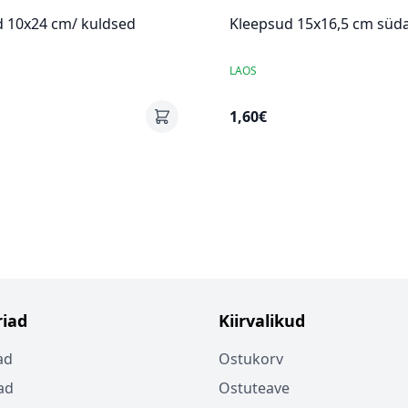
d 10x24 cm/ kuldsed
Kleepsud 15x16,5 cm sü
LAOS
1,60€
iad
Kiirvalikud
ad
Ostukorv
ad
Ostuteave