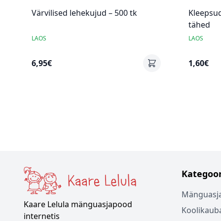
Värvilised lehekujud – 500 tk
Kleepsu
tähed
LAOS
LAOS
6,95€
1,60€
Kategoor
Mänguasj
Kaare Lelula mänguasjapood
Koolikaub
internetis