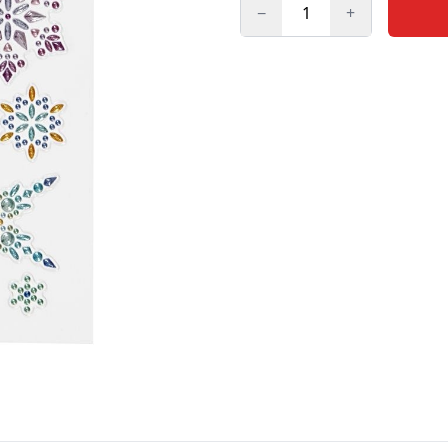
−
+
Kogus