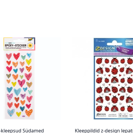
d-kleepsud Südamed
Kleeppildid z-design lepat