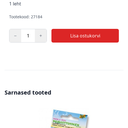
Kirjeldus
1 leht
Tootekood: 27184
−
+
Lisa ostukorvi
Kogus
Sarnased tooted