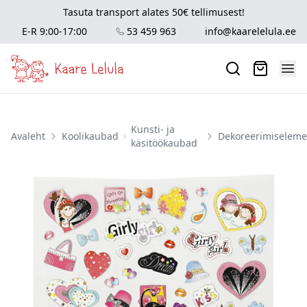
Tasuta transport alates 50€ tellimusest!
E-R 9:00-17:00
53 459 963
info@kaarelelula.ee
Kunsti- ja
Avaleht
Koolikaubad
Dekoreerimiselem
käsitöökaubad