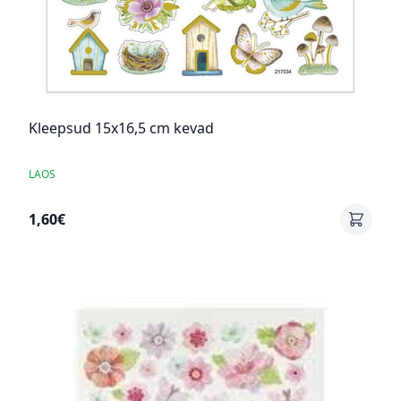
Kleepsud 15x16,5 cm kevad
LAOS
1,60€