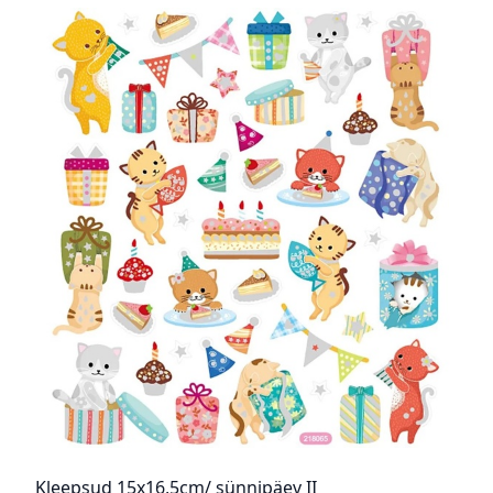
Kleepsud 15x16,5cm/ sünnipäev II