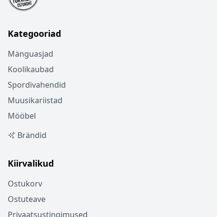
Kategooriad
Mänguasjad
Koolikaubad
Spordivahendid
Muusikariistad
Mööbel
Brändid
Kiirvalikud
Ostukorv
Ostuteave
Privaatsustingimused