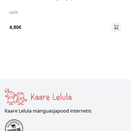
LAOS
4,80€
Kaare Lelula mänguasjapood internetis