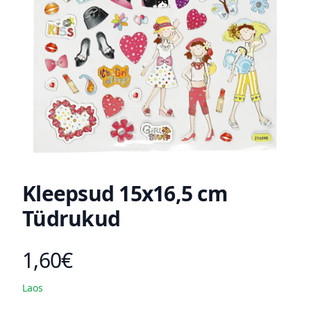
Kleepsud 15x16,5 cm
Tüdrukud
1,60€
Toote hind
Laos