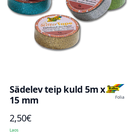
Sädelev teip kuld 5m x
15 mm
Folia
2,50€
Toote hind
Laos