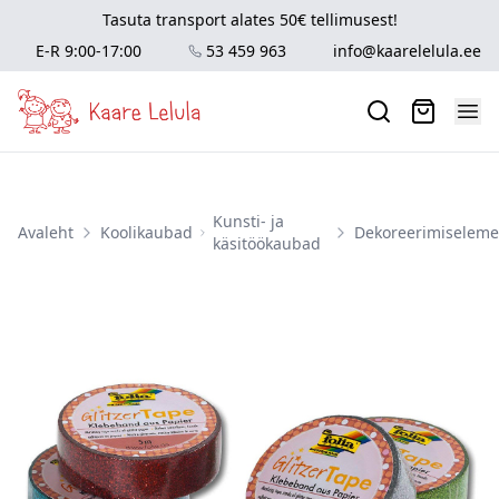
Tasuta transport alates 50€ tellimusest!
E-R 9:00-17:00
53 459 963
info@kaarelelula.ee
Kunsti- ja
Avaleht
Koolikaubad
Dekoreerimiselem
käsitöökaubad