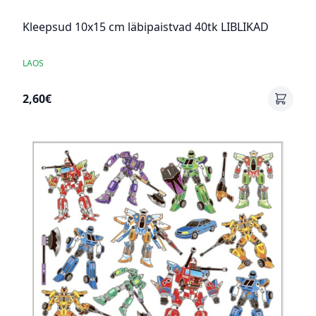
Kleepsud 10x15 cm läbipaistvad 40tk LIBLIKAD
LAOS
2,60€