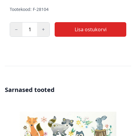
Kirjeldus
Tootekood: F-28104
−
+
Lisa ostukorvi
Kogus
Sarnased tooted