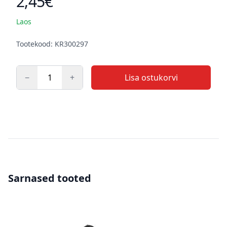
2,45€
Laos
Kirjeldus
Tootekood: KR300297
−
+
Lisa ostukorvi
Kogus
Sarnased tooted