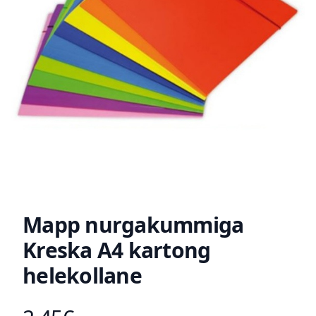
Mapp nurgakummiga
Kreska A4 kartong
helekollane
Toote hind