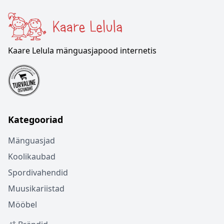
Kaare Lelula mänguasjapood internetis
Kategooriad
Mänguasjad
Koolikaubad
Spordivahendid
Muusikariistad
Mööbel