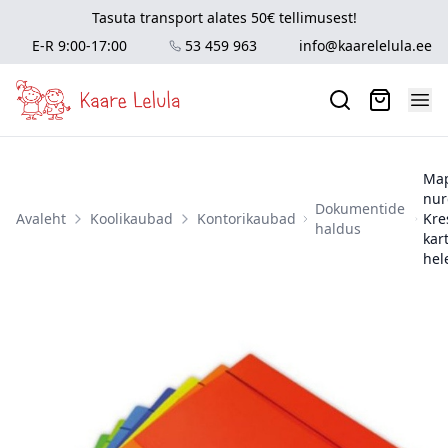
Tasuta transport alates 50€ tellimusest!
E-R 9:00-17:00
53 459 963
info@kaarelelula.ee
Ma
nu
Dokumentide
Avaleht
Koolikaubad
Kontorikaubad
Kre
haldus
kar
hel