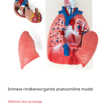
Inimese rindkereorganite anatoomiline mudel
Tellimisel, küsi tarneaega