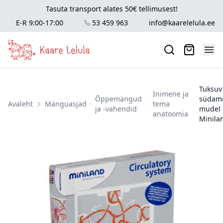
Tasuta transport alates 50€ tellimusest!
E-R 9:00-17:00
53 459 963
info@kaarelelula.ee
Tuksuv
Inimene ja
Õppemängud
südam
Avaleht
Mänguasjad
tema
ja -vahendid
mudel
anatoomia
Minila