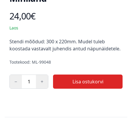
24,00€
Toote hind
Laos
Kirjeldus
Stendi mõõdud: 300 x 220mm. Mudel tuleb
koostada vastavalt juhendis antud näpunäidetele.
Tootekood: ML-99048
−
+
Lisa ostukorvi
Kogus