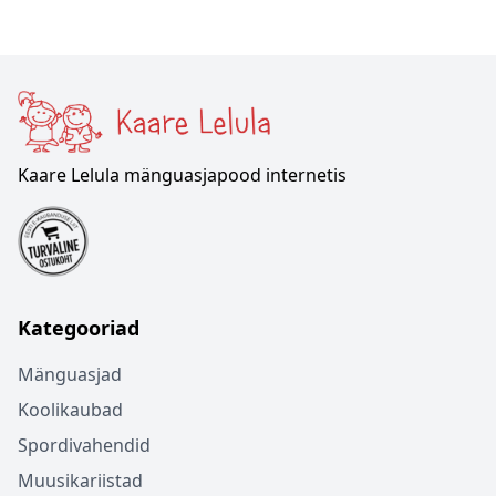
Kaare Lelula mänguasjapood internetis
Kategooriad
Mänguasjad
Koolikaubad
Spordivahendid
Muusikariistad