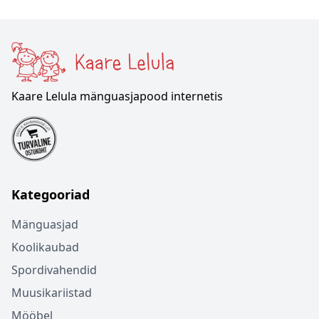
Kaare Lelula mänguasjapood internetis
Kategooriad
Mänguasjad
Koolikaubad
Spordivahendid
Muusikariistad
Mööbel