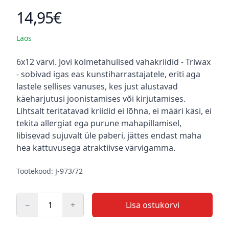
14,95€
Toote hind
Laos
Kirjeldus
6x12 värvi. Jovi kolmetahulised vahakriidid - Triwax
- sobivad igas eas kunstiharrastajatele, eriti aga
lastele sellises vanuses, kes just alustavad
käeharjutusi joonistamises või kirjutamises.
Lihtsalt teritatavad kriidid ei lõhna, ei määri käsi, ei
tekita allergiat ega purune mahapillamisel,
libisevad sujuvalt üle paberi, jättes endast maha
hea kattuvusega atraktiivse värvigamma.
Tootekood: J-973/72
−
+
Lisa ostukorvi
Kogus