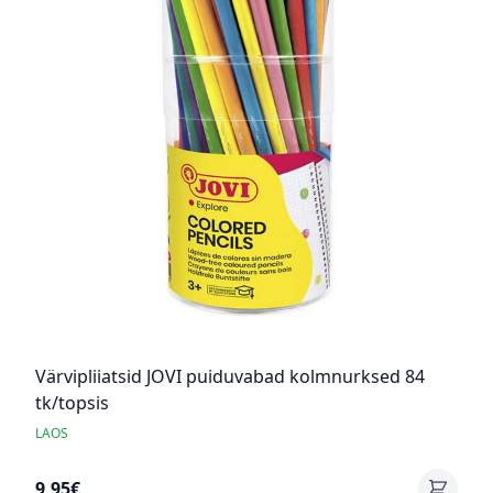
Värvipliiatsid JOVI puiduvabad kolmnurksed 84
tk/topsis
LAOS
9,95€