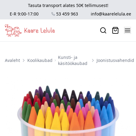
Tasuta transport alates 50€ tellimusest!
E-R 9:00-17:00
53 459 963
info@kaarelelula.ee
Kunsti- ja
Avaleht
Koolikaubad
Joonistusvahendid
käsitöökaubad