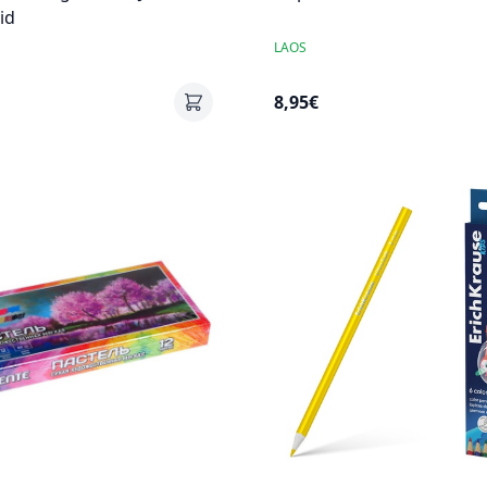
id
LAOS
8,95€