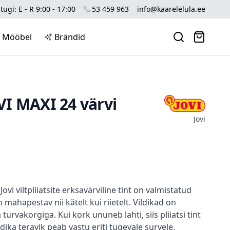
tugi: E - R 9:00 - 17:00
53 459 963
info@kaarelelula.ee
Mööbel
Brändid
OVI MAXI 24 värvi
Jovi
Jovi viltpliiatsite erksavärviline tint on valmistatud
 mahapestav nii kätelt kui riietelt. Vildikad on
turvakorgiga. Kui kork ununeb lahti, siis pliiatsi tint
ldika teravik peab vastu eriti tugevale survele.