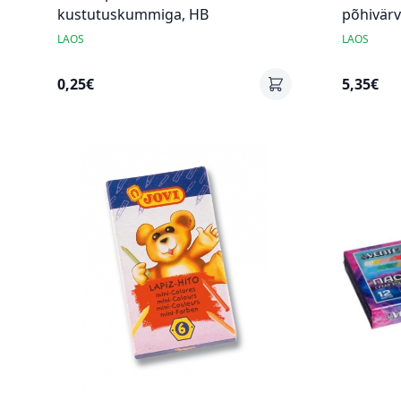
kustutuskummiga, HB
põhivärv
LAOS
LAOS
0,25€
5,35€