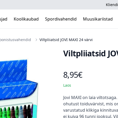
Kliendi
sjad
Koolikaubad
Spordivahendid
Muusikariistad
Joonistusvahendid
Viltpliiatsid JOVI MAXI 24 värvi
Viltpliiatsid J
8,95€
Toote hind
Laos
Kirjeldus
Jovi MAXI on laia viltotsaga. 
ohutust toiduvärvist, mis on
varustatud klikiga kinnituva 
ei kuiva 96 tunni jooksul. Vi