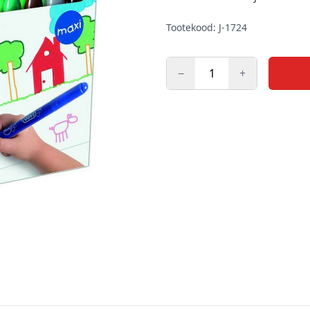
Tootekood: J-1724
−
+
Kogus