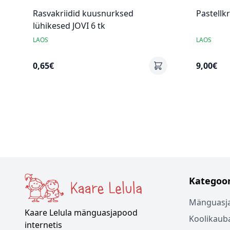
Rasvakriidid kuusnurksed
Pastellk
lühikesed JOVI 6 tk
LAOS
LAOS
0,65€
9,00€
Kategoor
Mänguasj
Kaare Lelula mänguasjapood
Koolikaub
internetis