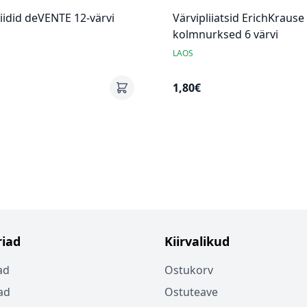
riidid deVENTE 12-värvi
Värvipliiatsid ErichKrause
kolmnurksed 6 värvi
LAOS
1,80€
iad
Kiirvalikud
ad
Ostukorv
ad
Ostuteave