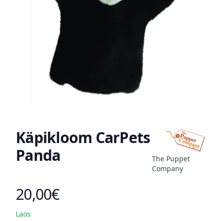
Käpikloom CarPets
Panda
The Puppet
Company
20,00€
Toote hind
Laos