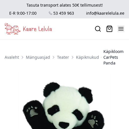
Tasuta transport alates 50€ tellimusest!
E-R 9:00-17:00
53 459 963
info@kaarelelula.ee
Käpikloom
Avaleht
Mänguasjad
Teater
Käpiknukud
CarPets
Panda