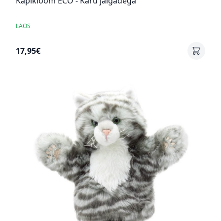
Käpikloom ECO - Karu jalgadega
LAOS
17,95€