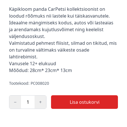
Kirjeldus
Käpikloom panda CarPetsi kollektsioonist on
loodud rõõmuks nii lastele kui täiskasvanutele.
Ideaalne mängimiseks kodus, autos või lasteaias
ja arendamaks kujutlusvõimet ning keelelist
väljendusoskust.
Valmistatud pehmest fliisist, silmad on tikitud, mis
on turvaline vältimaks väikeste osade
lahtirebimist.
Vanusele 12+ elukuud
Mõõdud: 28cm* 23cm* 13cm
Tootekood: PC008020
−
+
Lisa ostukorvi
Kogus