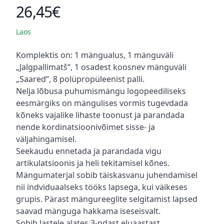
26,45€
Toote hind
Laos
Kirjeldus
Komplektis on: 1 mängualus, 1 mänguväli
„Jalgpallimatš“, 1 osadest koosnev mänguväli
„Saared“, 8 polüpropüleenist palli.
Nelja lõbusa puhumismängu logopeediliseks
eesmärgiks on mängulises vormis tugevdada
kõneks vajalike lihaste toonust ja parandada
nende kordinatsioonivõimet sisse- ja
väljahingamisel.
Seekaudu ennetada ja parandada vigu
artikulatsioonis ja heli tekitamisel kõnes.
Mängumaterjal sobib täiskasvanu juhendamisel
nii indviduaalseks tööks lapsega, kui väikeses
grupis. Pärast mängureeglite selgitamist lapsed
saavad mänguga hakkama iseseisvalt.
Sobib lastele alates 3-ndast eluaastast.