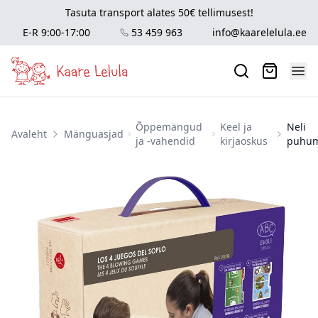
Tasuta transport alates 50€ tellimusest!
E-R 9:00-17:00
53 459 963
info@kaarelelula.ee
Õppemängud
Keel ja
Neli
Avaleht
Mänguasjad
ja -vahendid
kirjaoskus
puhu