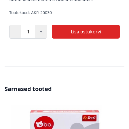
Tootekood: AKR-20030
−
+
Lisa ostukorvi
Kogus
Sarnased tooted