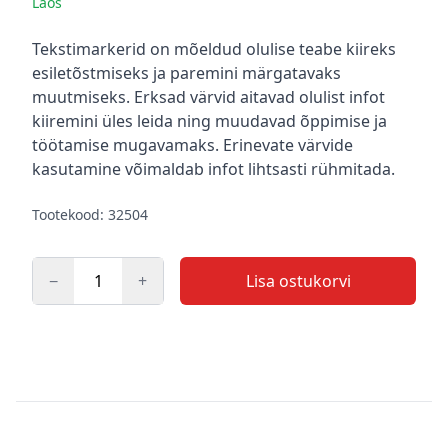
Laos
Kirjeldus
Tekstimarkerid on mõeldud olulise teabe kiireks
esiletõstmiseks ja paremini märgatavaks
muutmiseks. Erksad värvid aitavad olulist infot
kiiremini üles leida ning muudavad õppimise ja
töötamise mugavamaks. Erinevate värvide
kasutamine võimaldab infot lihtsasti rühmitada.
Tootekood: 32504
−
+
Lisa ostukorvi
Kogus