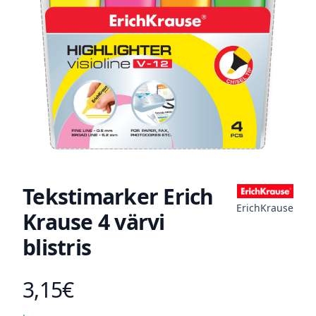
Tekstimarker Erich
ErichKrause
Krause 4 värvi
blistris
3,15€
Toote hind