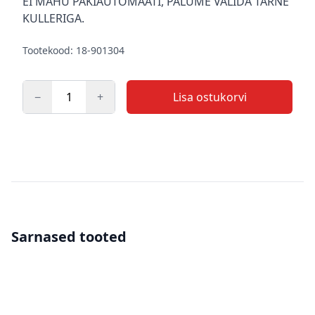
EI MAHU PAKIAUTOMAATI, PALUME VALIDA TARNE
KULLERIGA.
Tootekood: 18-901304
−
+
Lisa ostukorvi
Kogus
Sarnased tooted