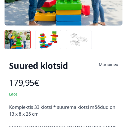
Suured klotsid
Marioinex
179,95€
Toote hind
Laos
Kirjeldus
Komplektis 33 klotsi * suurema klotsi mõõdud on
13 x 8 x 26 cm