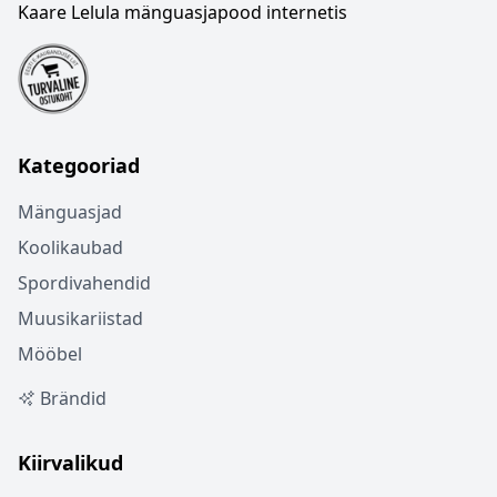
Kaare Lelula mänguasjapood internetis
Kategooriad
Mänguasjad
Koolikaubad
Spordivahendid
Muusikariistad
Mööbel
Brändid
Kiirvalikud