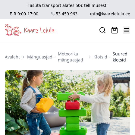
Tasuta transport alates 50€ tellimusest!
E-R 9:00-17:00
53 459 963
info@kaarelelula.ee
Motoorika
Suured
Avaleht
Mänguasjad
Klotsid
mänguasjad
klotsid