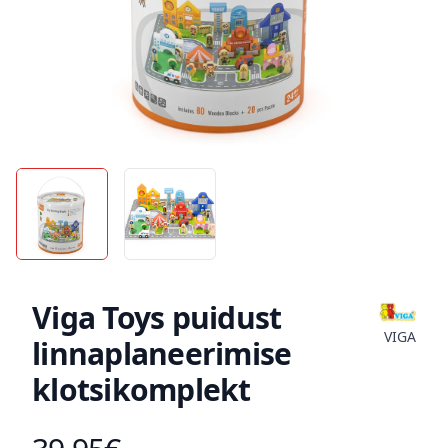
Viga Toys puidust
VIGA
linnaplaneerimise
klotsikomplekt
Toote hind