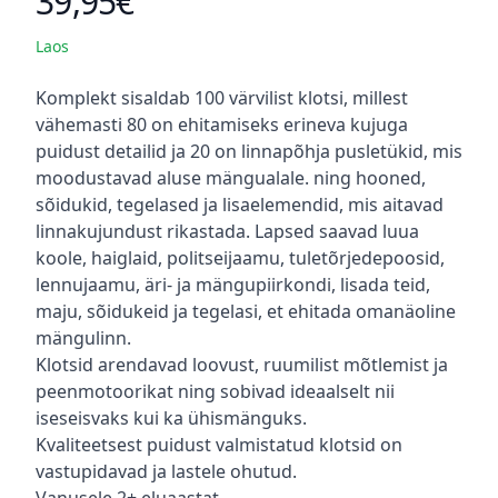
39,95€
Laos
Kirjeldus
Komplekt sisaldab 100 värvilist klotsi, millest
vähemasti 80 on ehitamiseks erineva kujuga
puidust detailid ja 20 on linnapõhja pusletükid, mis
moodustavad aluse mängualale. ning hooned,
sõidukid, tegelased ja lisaelemendid, mis aitavad
linnakujundust rikastada. Lapsed saavad luua
koole, haiglaid, politseijaamu, tuletõrjedepoosid,
lennujaamu, äri- ja mängupiirkondi, lisada teid,
maju, sõidukeid ja tegelasi, et ehitada omanäoline
mängulinn.
Klotsid arendavad loovust, ruumilist mõtlemist ja
peenmotoorikat ning sobivad ideaalselt nii
iseseisvaks kui ka ühismänguks.
Kvaliteetsest puidust valmistatud klotsid on
vastupidavad ja lastele ohutud.
Vanusele 2+ eluaastat