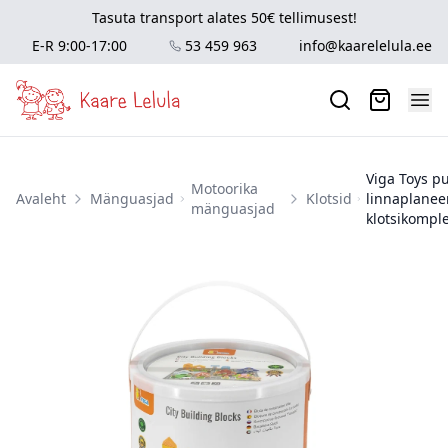
Tasuta transport alates 50€ tellimusest!
E-R 9:00-17:00
53 459 963
info@kaarelelula.ee
Viga Toys p
Motoorika
Avaleht
Mänguasjad
Klotsid
linnaplanee
mänguasjad
klotsikompl