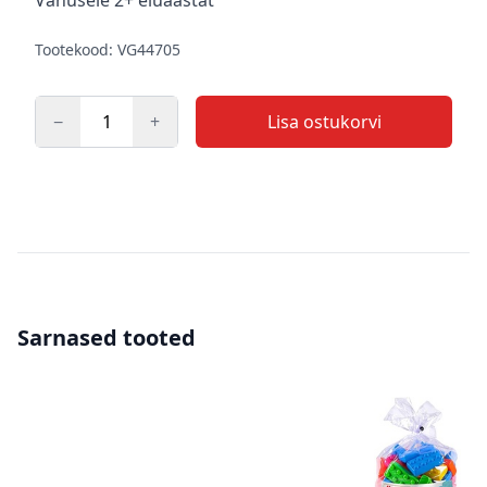
Tootekood: VG44705
−
+
Lisa ostukorvi
Kogus
Sarnased tooted