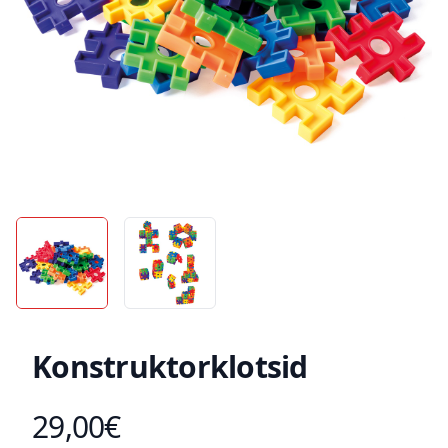
Konstruktorklotsid
29,00€
Toote hind