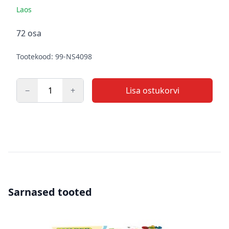
Laos
Kirjeldus
72 osa
Tootekood: 99-NS4098
−
+
Lisa ostukorvi
Kogus
Sarnased tooted