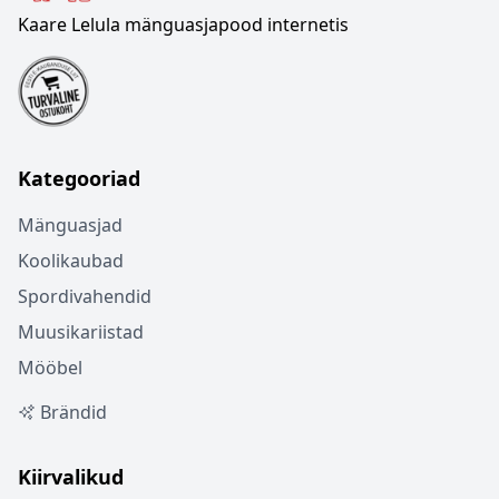
Kaare Lelula mänguasjapood internetis
Kategooriad
Mänguasjad
Koolikaubad
Spordivahendid
Muusikariistad
Mööbel
Brändid
Kiirvalikud