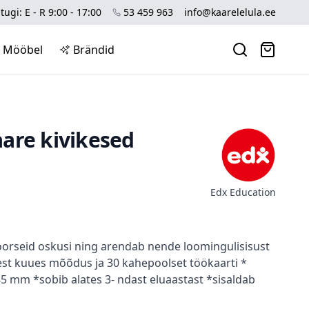
tugi: E - R 9:00 - 17:00
53 459 963
info@kaarelelula.ee
Mööbel
Brändid
are kivikesed
Edx Education
rseid oskusi ning arendab nende loomingulisisust
est kuues mõõdus ja 30 kahepoolset töökaarti *
5 mm *sobib alates 3- ndast eluaastast *sisaldab