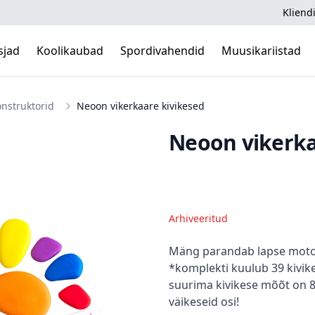
Kliendi
sjad
Koolikaubad
Spordivahendid
Muusikariistad
nstruktorid
Neoon vikerkaare kivikesed
Neoon vikerka
Arhiveeritud
Kirjeldus
Mäng parandab lapse motoo
*komplekti kuulub 39 kivik
suurima kivikese mõõt on 8
väikeseid osi!