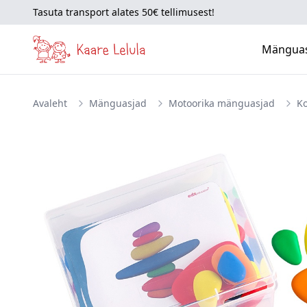
Tasuta transport alates 50€ tellimusest!
Mängua
Avaleht
Mänguasjad
Motoorika mänguasjad
Ko