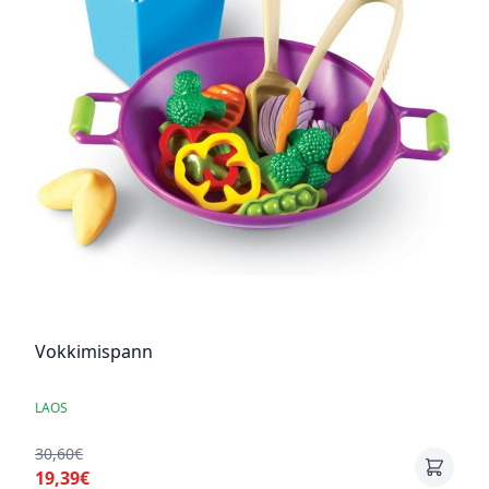
Vokkimispann
LAOS
30,60€
19,39€