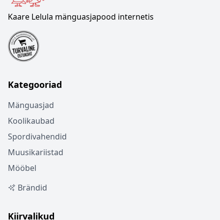
Kaare Lelula mänguasjapood internetis
Kategooriad
Mänguasjad
Koolikaubad
Spordivahendid
Muusikariistad
Mööbel
Brändid
Kiirvalikud