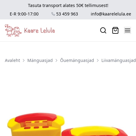
Tasuta transport alates 50€ tellimusest!
E-R 9:00-17:00
53 459 963
info@kaarelelula.ee
Avaleht
Mänguasjad
Õuemänguasjad
Liivamänguasjad