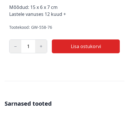
Kirjeldus
Mõõdud: 15 x 6 x 7 cm
Lastele vanuses 12 kuud +
Tootekood: GW-558-76
−
+
Lisa ostukorvi
Kogus
Sarnased tooted