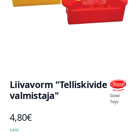
Liivavorm "Telliskivide
valmistaja"
Gowi
Toys
4,80€
Toote hind
Laos