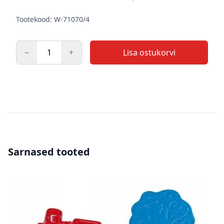
Tootekood: W-71070/4
−
+
Lisa ostukorvi
Kogus
Sarnased tooted