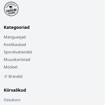
Kategooriad
Mänguasjad
Koolikaubad
Spordivahendid
Muusikariistad
Mööbel
Brändid
Kiirvalikud
Ostukorv