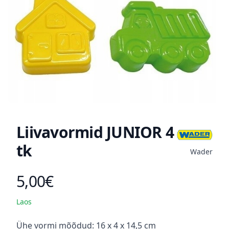
Liivavormid JUNIOR 4
tk
Wader
5,00€
Toote hind
Laos
Kirjeldus
Ühe vormi mõõdud: 16 x 4 x 14,5 cm