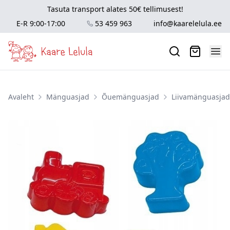
Tasuta transport alates 50€ tellimusest!
E-R 9:00-17:00
53 459 963
info@kaarelelula.ee
Avaleht
Mänguasjad
Õuemänguasjad
Liivamänguasjad