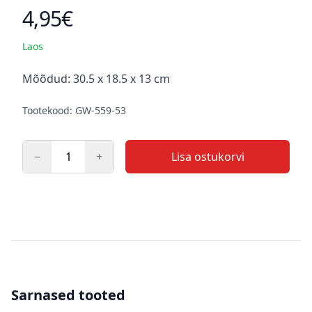
4,95€
Toote hind
Laos
Kirjeldus
Mõõdud: 30.5 x 18.5 x 13 cm
Tootekood: GW-559-53
−
+
Lisa ostukorvi
Kogus
Sarnased tooted