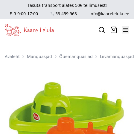
Tasuta transport alates 50€ tellimusest!
E-R 9:00-17:00
53 459 963
info@kaarelelula.ee
Avaleht
Mänguasjad
Õuemänguasjad
Liivamänguasjad