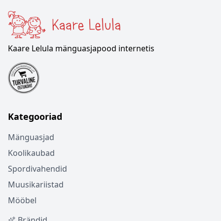
Kaare Lelula mänguasjapood internetis
Kategooriad
Mänguasjad
Koolikaubad
Spordivahendid
Muusikariistad
Mööbel
Brändid