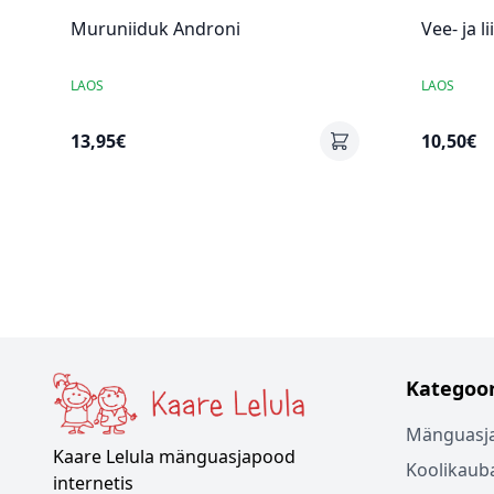
Muruniiduk Androni
Vee- ja l
LAOS
LAOS
13,95€
10,50€
Kategoor
Mänguasj
Kaare Lelula mänguasjapood
Koolikaub
internetis