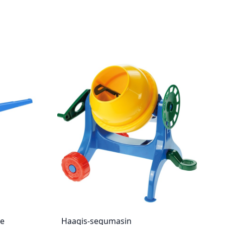
ne
Haagis-segumasin