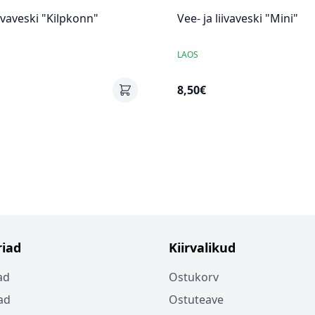
iivaveski "Kilpkonn"
Vee- ja liivaveski "Mini"
LAOS
8,50€
iad
Kiirvalikud
ad
Ostukorv
ad
Ostuteave