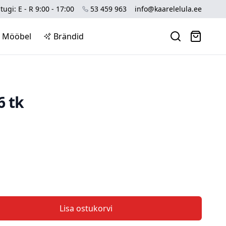
tugi: E - R 9:00 - 17:00
53 459 963
info@kaarelelula.ee
Mööbel
Brändid
6 tk
Lisa ostukorvi