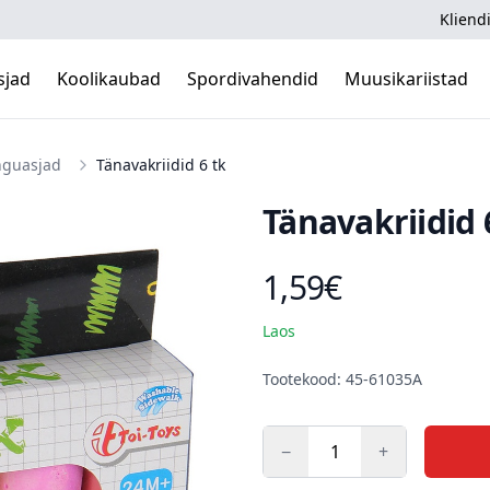
Kliendi
sjad
Koolikaubad
Spordivahendid
Muusikariistad
nguasjad
Tänavakriidid 6 tk
Tänavakriidid 
1,59€
Toote hind
Laos
Kirjeldus
Tootekood: 45-61035A
−
+
Kogus