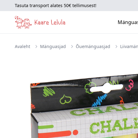
Tasuta transport alates 50€ tellimusest!
Mängua
Avaleht
Mänguasjad
Õuemänguasjad
Liivamä