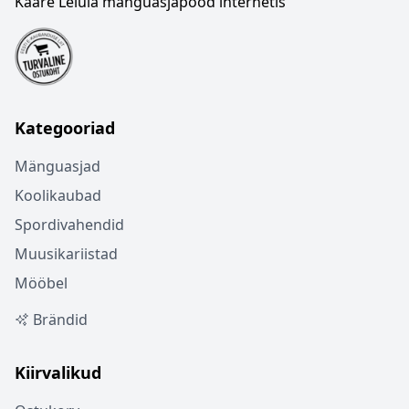
Kaare Lelula mänguasjapood internetis
Kategooriad
Mänguasjad
Koolikaubad
Spordivahendid
Muusikariistad
Mööbel
Brändid
Kiirvalikud