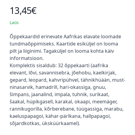
13,45€
Toote hind
Laos
Kirjeldus
Õppekaardid erinevate Aafrikas elavate loomade
tundmaõppimiseks. Kaartide esiküljel on looma
pilt ja liiginimi. Tagaküljel on looma kohta käiv
informatsioon.
Komplektis sisaldub: 32 õppekaarti (aafrika
elevant, lõvi, savannisebra, jõehobu, kaelkirjak,
gepard, leopard, kahvripühvel, tähnikhüään, must-
ninasarvik, hamadrill, hari-okassiga, gnuu,
šimpans, jaanalind, impala, tuhnik, surikaat,
šaakal, hüpikgasell, karakal, okaapi, meemäger,
rannikugorilla, kõrberebane, tüügassiga, marabu,
kaeluspapagoi, kähar-pärlkana, hallpapagoi,
sõjardkotkas, üksküürkaamel).