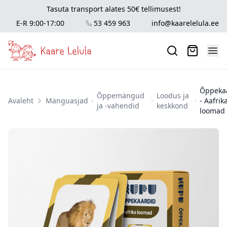
Tasuta transport alates 50€ tellimusest!
E-R 9:00-17:00
53 459 963
info@kaarelelula.ee
Õppeka
Õppemängud
Loodus ja
Avaleht
Mänguasjad
- Aafrik
ja -vahendid
keskkond
loomad