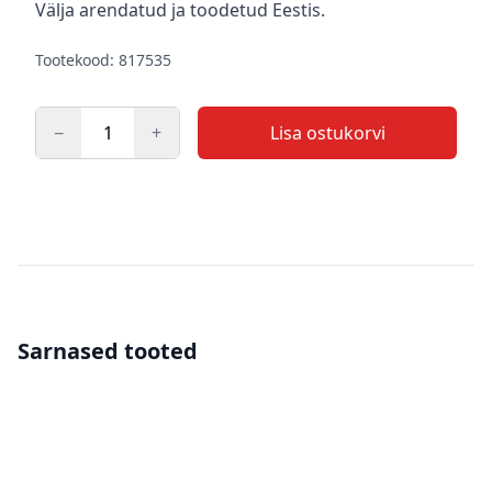
Välja arendatud ja toodetud Eestis.
Tootekood: 817535
−
+
Lisa ostukorvi
Kogus
Sarnased tooted