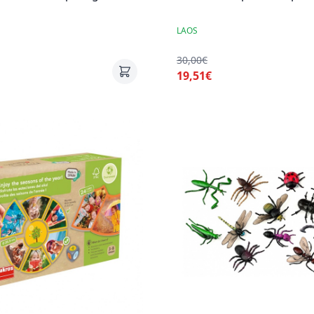
LAOS
30,00€
19,51€