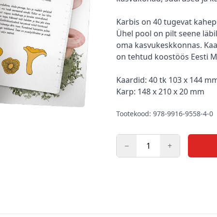
Karbis on 40 tugevat kahe
Ühel pool on pilt seene läbi
oma kasvukeskkonnas. Kaard
on tehtud koostöös Eesti M
Kaardid: 40 tk 103 x 144 m
Karp: 148 x 210 x 20 mm
Tootekood: 978-9916-9558-4-0
−
+
Kogus