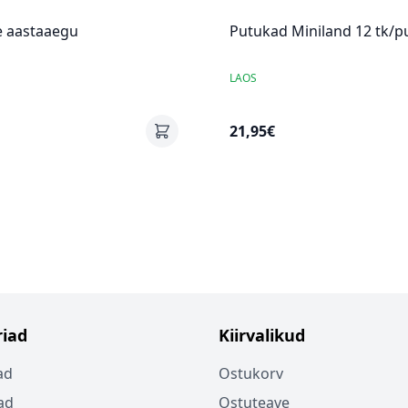
 aastaaegu
Putukad Miniland 12 tk/p
LAOS
21,95€
iad
Kiirvalikud
ad
Ostukorv
ad
Ostuteave