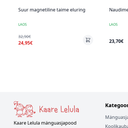
Suur magnetiline taime eluring
Naudime
LAOS
LAOS
32,90€
23,70€
24,95€
Kategoor
Mänguasj
Kaare Lelula mänguasjapood
Koolikaub