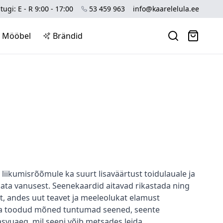
tugi: E - R 9:00 - 17:00
53 459 963
info@kaarelelula.ee
Mööbel
Brändid
liikumisrõõmule ka suurt lisaväärtust toidulauale ja
ta vanusest. Seenekaardid aitavad rikastada ning
t, andes uut teavet ja meeleolukat elamust
älja toodud mõned tuntumad seened, seente
svuaeg, mil seeni võib metsades leida.