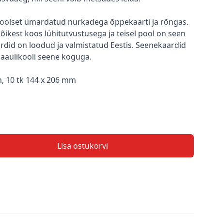
poolset ümardatud nurkadega õppekaarti ja rõngas.
lõikest koos lühitutvustusega ja teisel pool on seen
id on loodud ja valmistatud Eestis. Seenekaardid
aaülikooli seene koguga.
m, 10 tk 144 x 206 mm
Lisa ostukorvi