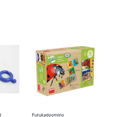
t
Putukadoomino