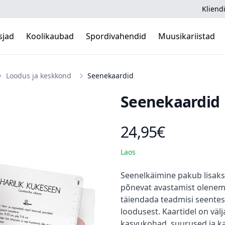
Kliendi
sjad
Koolikaubad
Spordivahendid
Muusikariistad
Loodus ja keskkond
Seenekaardid
Seenekaardid
24,95€
Toote hind
Laos
Kirjeldus
Seenelkäimine pakub lisaks 
põnevat avastamist olenema
täiendada teadmisi seentes
loodusest. Kaartidel on v
kasvukohad, suurused ja ka