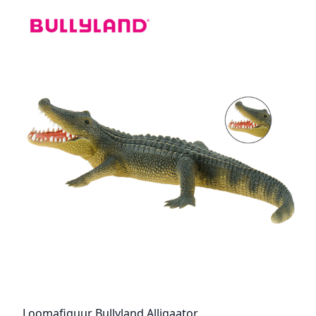
Loomafiguur Bullyland Alligaator