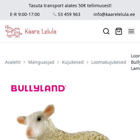
Tasuta transport alates 50€ tellimusest!
E-R 9:00-17:00
53 459 963
info@kaarelelula.ee
Loo
Avaleht
Mänguasjad
Kujukesed
Loomakujukesed
Bull
Lam