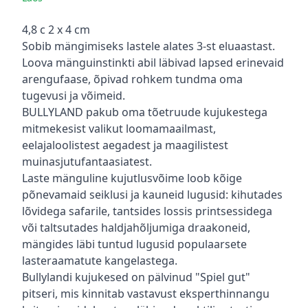
Kirjeldus
4,8 c 2 x 4 cm
Sobib mängimiseks lastele alates 3-st eluaastast.
Loova mänguinstinkti abil läbivad lapsed erinevaid
arengufaase, õpivad rohkem tundma oma
tugevusi ja võimeid.
BULLYLAND pakub oma tõetruude kujukestega
mitmekesist valikut loomamaailmast,
eelajaloolistest aegadest ja maagilistest
muinasjutufantaasiatest.
Laste mänguline kujutlusvõime loob kõige
põnevamaid seiklusi ja kauneid lugusid: kihutades
lõvidega safarile, tantsides lossis printsessidega
või taltsutades haldjahõljumiga draakoneid,
mängides läbi tuntud lugusid populaarsete
lasteraamatute kangelastega.
Bullylandi kujukesed on pälvinud "Spiel gut"
pitseri, mis kinnitab vastavust eksperthinnangu