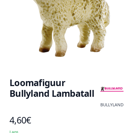
Loomafiguur
Bullyland Lambatall
BULLYLAND
4,60€
Toote hind
Laos