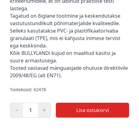
kriteeriumidele, et on läbinud praktilise testi
lastega.
Tagatud on õiglane tootmine ja keskendutakse
vastutustundlikult põhimaterjalide kvaliteedile.
Selleks kasutatakse PVC- ja plastifikaatorivaba
granulaati (TPE), mis ei kahjusta inimese tervist
ega keskkonda.
Kõik BULLYLANDi kujud on maalitud käsitsi ja
suure armastusega.
Tooted vastavad mänguasjade ohutuse direktiivile
2009/48/EG (alt EN71).
Tootekood: 62478
−
+
Lisa ostukorvi
Kogus