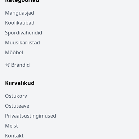
Mänguasjad
Koolikaubad
Spordivahendid
Muusikariistad
Mööbel
Brändid
Kiirvalikud
Ostukorv
Ostuteave
Privaatsustingimused
Meist
Kontakt