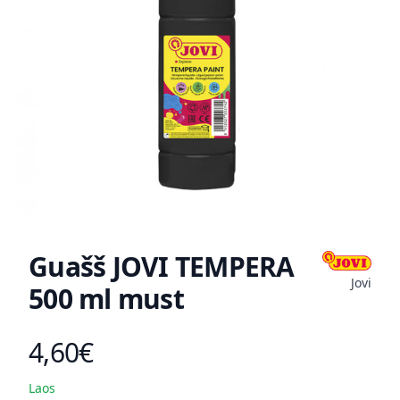
Guašš JOVI TEMPERA
Jovi
500 ml must
4,60€
Toote hind
Laos