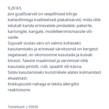
Kirjeldus
9,20 €/L
Jovi guaššvärvid on veepõhised kõrge
kattevõimega kvaliteetsed plakativärvid, mida võib
edukalt kanda erinevatele pindadele: paberile,
kartongile, kangale, modelleerimismassile või -
savile.
Sujuvalt voolav värv on valmis koheseks
kasutamiseks ja erinevad värvitoonid on kergesti
segatavad, on ökonoomne kasutada ja kuivab
kiiresti. Taieste maalimisel ja värvimisel võib
kasutada pintslit, rulli, spaatlit või käsna.
Sobiv kasutamiseks kunstnikele alates kolmandast
eluaastast.
Kokkupuutel nahaga ei tekita allergilisi
reaktsioone.
Tootekood: J-50630