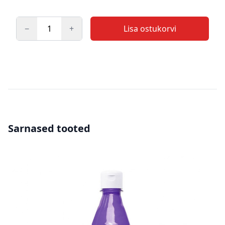
−
+
Lisa ostukorvi
Kogus
Sarnased tooted