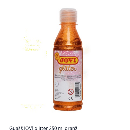
Guašš JOVI glitter 250 ml oranž