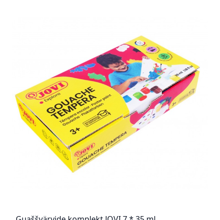
Guaššvärvide komplekt JOVI 7 * 35 ml