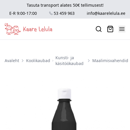
Tasuta transport alates 50€ tellimusest!
E-R 9:00-17:00
53 459 963
info@kaarelelula.ee
Kunsti- ja
Avaleht
Koolikaubad
Maalimisvahendid
käsitöökaubad