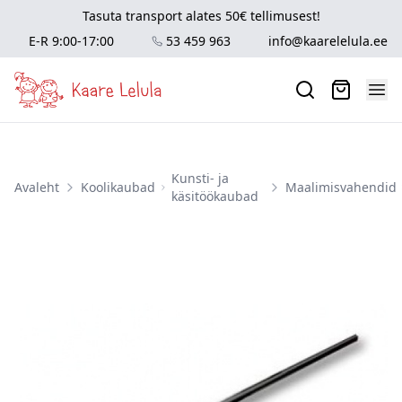
Tasuta transport alates 50€ tellimusest!
E-R 9:00-17:00
53 459 963
info@kaarelelula.ee
Kunsti- ja
Avaleht
Koolikaubad
Maalimisvahendid
käsitöökaubad