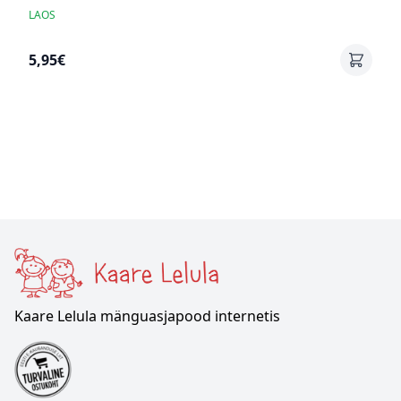
LAOS
5,95€
Kaare Lelula mänguasjapood internetis