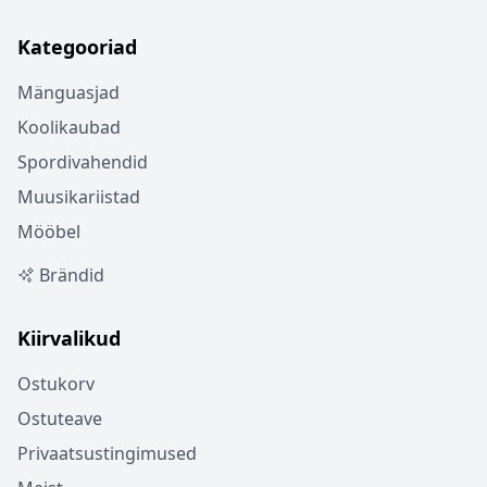
Kategooriad
Mänguasjad
Koolikaubad
Spordivahendid
Muusikariistad
Mööbel
Brändid
Kiirvalikud
Ostukorv
Ostuteave
Privaatsustingimused