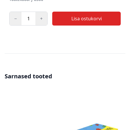
−
+
Lisa ostukorvi
Kogus
Sarnased tooted