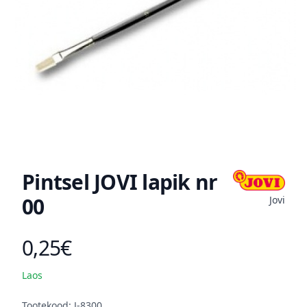
Pintsel JOVI lapik nr
00
Jovi
0,25€
Toote hind
Laos
Kirjeldus
Tootekood: J-8300