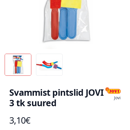
Svammist pintslid JOVI
Jovi
3 tk suured
3,10€
Toote hind