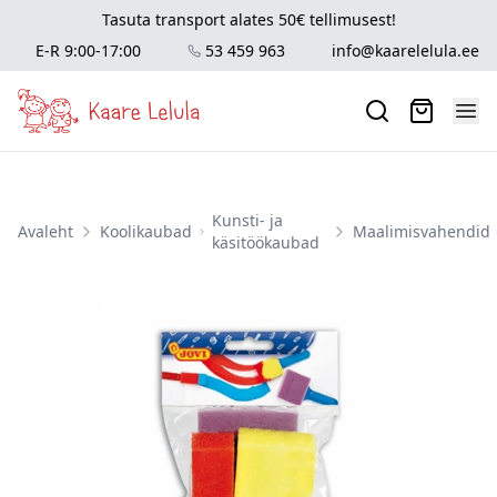
Tasuta transport alates 50€ tellimusest!
E-R 9:00-17:00
53 459 963
info@kaarelelula.ee
Kunsti- ja
Avaleht
Koolikaubad
Maalimisvahendid
käsitöökaubad