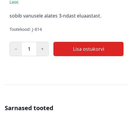
Laos
Kirjeldus
sobib vanusele alates 3-ndast eluaastast.
Tootekood: J-814
−
+
Lisa ostukorvi
Kogus
Sarnased tooted