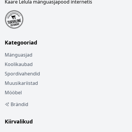
Kaare Lelula mänguasjapood internetis
Kategooriad
Mänguasjad
Koolikaubad
Spordivahendid
Muusikariistad
Mööbel
Brändid
Kiirvalikud