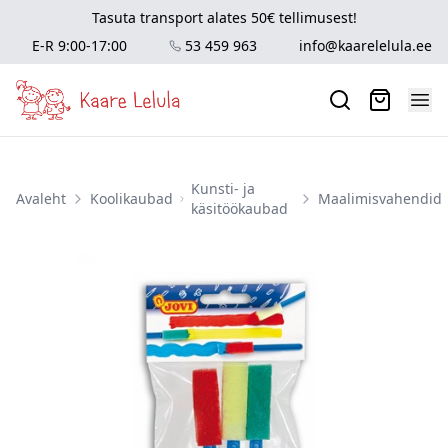
Tasuta transport alates 50€ tellimusest!
E-R 9:00-17:00
53 459 963
info@kaarelelula.ee
Kunsti- ja
Avaleht
Koolikaubad
Maalimisvahendid
käsitöökaubad