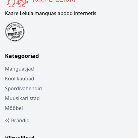
Kaare Lelula mänguasjapood internetis
Kategooriad
Mänguasjad
Koolikaubad
Spordivahendid
Muusikariistad
Mööbel
Brändid