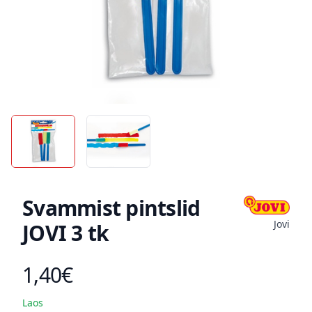
Svammist pintslid
Jovi
JOVI 3 tk
1,40€
Toote hind
Laos