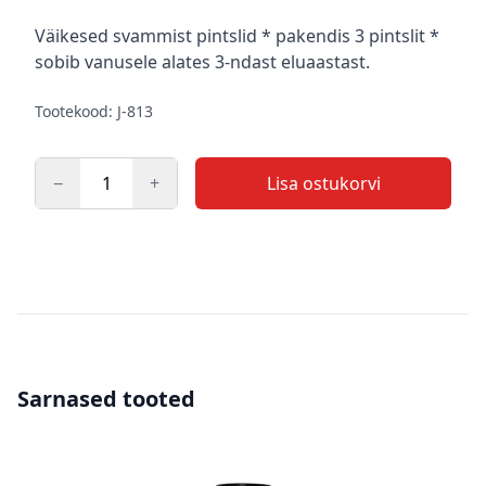
Kirjeldus
Väikesed svammist pintslid * pakendis 3 pintslit *
sobib vanusele alates 3-ndast eluaastast.
Tootekood: J-813
−
+
Lisa ostukorvi
Kogus
Sarnased tooted