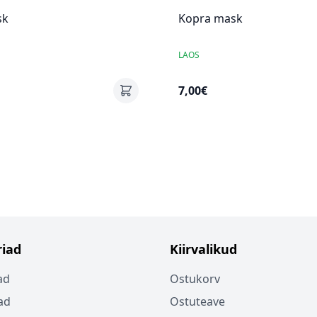
sk
Kopra mask
LAOS
7,00€
iad
Kiirvalikud
ad
Ostukorv
ad
Ostuteave