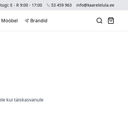
tugi: E - R 9:00 - 17:00
53 459 963
info@kaarelelula.ee
Mööbel
Brändid
ele kui täiskasvanule