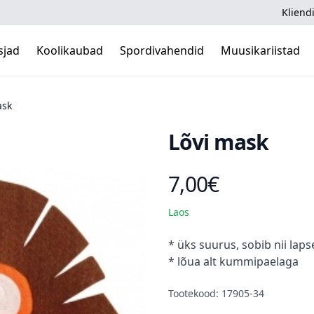
Kliendi
sjad
Koolikaubad
Spordivahendid
Muusikariistad
ask
Lõvi mask
7,00€
Toote hind
Laos
Kirjeldus
* üks suurus, sobib nii laps
* lõua alt kummipaelaga
Tootekood: 17905-34