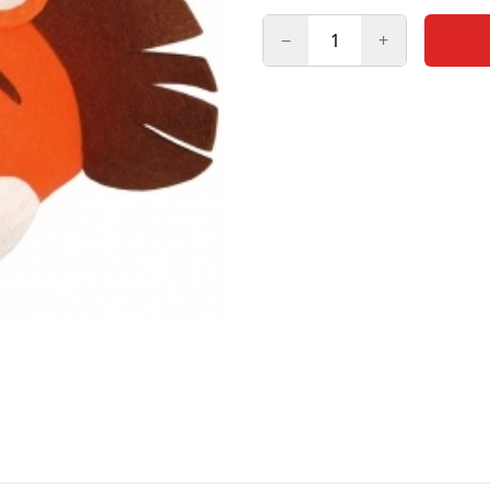
−
+
Kogus