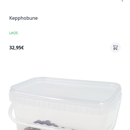
Kepphobune
LAOS
32,95€