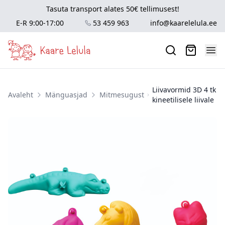
Tasuta transport alates 50€ tellimusest!
E-R 9:00-17:00
53 459 963
info@kaarelelula.ee
Liivavormid 3D 4 tk
Avaleht
Mänguasjad
Mitmesugust
kineetilisele liivale