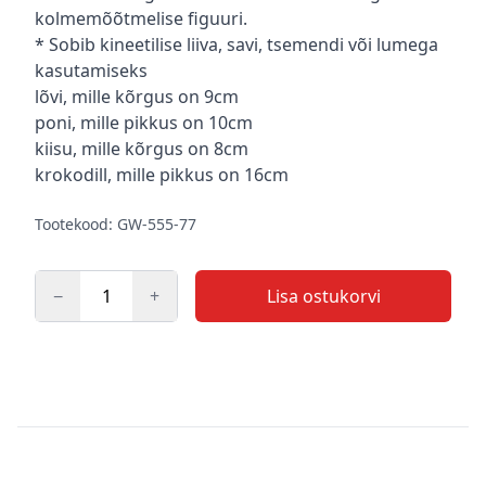
kolmemõõtmelise figuuri.
* Sobib kineetilise liiva, savi, tsemendi või lumega
kasutamiseks
lõvi, mille kõrgus on 9cm
poni, mille pikkus on 10cm
kiisu, mille kõrgus on 8cm
krokodill, mille pikkus on 16cm
Tootekood: GW-555-77
−
+
Lisa ostukorvi
Kogus