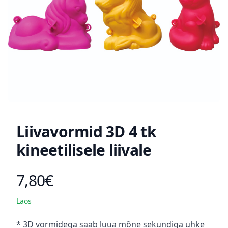
Liivavormid 3D 4 tk
kineetilisele liivale
7,80€
Toote hind
Laos
Kirjeldus
* 3D vormidega saab luua mõne sekundiga uhke