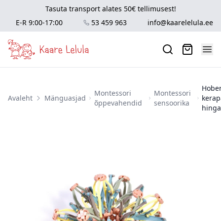
Tasuta transport alates 50€ tellimusest!
E-R 9:00-17:00
53 459 963
info@kaarelelula.ee
Hobe
Montessori
Montessori
Avaleht
Mänguasjad
kerapa
õppevahendid
sensoorika
hinga