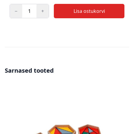
−
+
Lisa ostukorvi
Kogus
Sarnased tooted