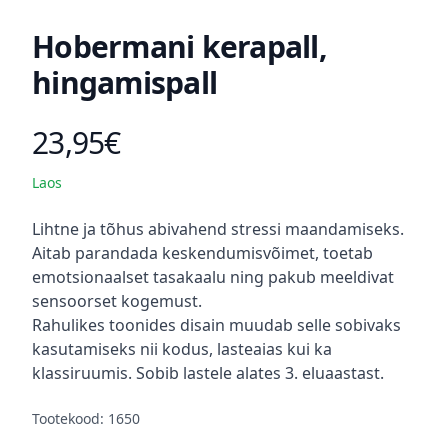
Hobermani kerapall,
hingamispall
23,95€
Toote hind
Laos
Kirjeldus
Lihtne ja tõhus abivahend stressi maandamiseks.
Aitab parandada keskendumisvõimet, toetab
emotsionaalset tasakaalu ning pakub meeldivat
sensoorset kogemust.
Rahulikes toonides disain muudab selle sobivaks
kasutamiseks nii kodus, lasteaias kui ka
klassiruumis. Sobib lastele alates 3. eluaastast.
Tootekood: 1650