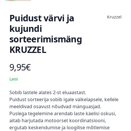
Puidust värvi ja
Kruzzel
kujundi
sorteerimismäng
KRUZZEL
9,95€
Toote hind
Laos
Kirjeldus
Sobib lastele alates 2-st eluaastast.
Puidust sorteerija sobib igale väikelapsele, kellele
meeldivad osavust nõudvad mänguasjad.
Puslega tegelemine arendab laste käelisi oskusi,
aitab harjutada motoorset koordinatsiooni,
ergutab keskendumise ja loogilise mõtlemise