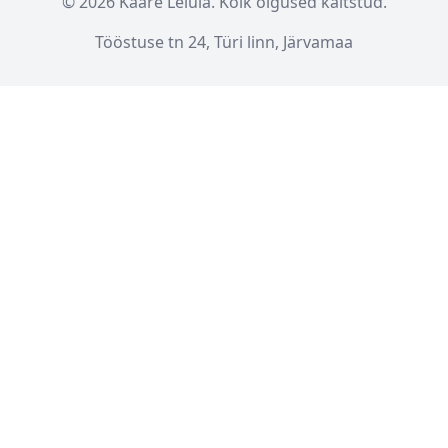
© 2026 Kaare Lelula. Kõik õigused kaitstud.
Tööstuse tn 24, Türi linn, Järvamaa