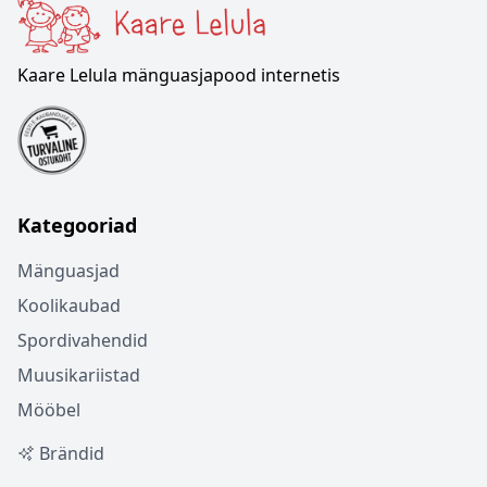
Kaare Lelula mänguasjapood internetis
Kategooriad
Mänguasjad
Koolikaubad
Spordivahendid
Muusikariistad
Mööbel
Brändid