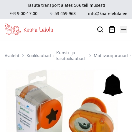
Tasuta transport alates 50€ tellimusest!
E-R 9:00-17:00
53 459 963
info@kaarelelula.ee
Kunsti- ja
Avaleht
Koolikaubad
Motiivaugurauad
käsitöökaubad