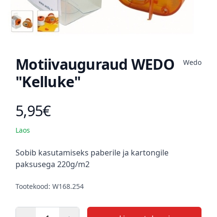
Motiivauguraud WEDO
Wedo
"Kelluke"
5,95€
Toote hind
Laos
Kirjeldus
Sobib kasutamiseks paberile ja kartongile
paksusega 220g/m2
Tootekood: W168.254