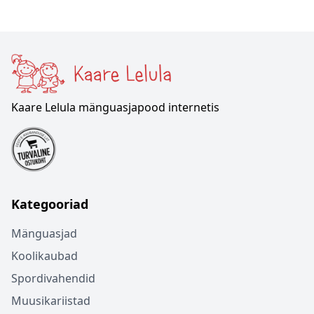
Kaare Lelula mänguasjapood internetis
Kategooriad
Mänguasjad
Koolikaubad
Spordivahendid
Muusikariistad