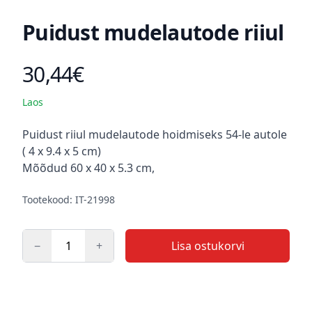
Puidust mudelautode riiul
30,44€
Toote hind
Laos
Kirjeldus
Puidust riiul mudelautode hoidmiseks 54-le autole
( 4 x 9.4 x 5 cm)
Mõõdud 60 x 40 x 5.3 cm,
Tootekood: IT-21998
−
+
Lisa ostukorvi
Kogus