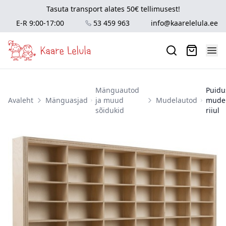
Tasuta transport alates 50€ tellimusest!
E-R 9:00-17:00
53 459 963
info@kaarelelula.ee
Mänguautod
Puidu
Avaleht
Mänguasjad
ja muud
Mudelautod
mude
sõidukid
riiul