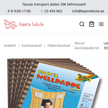
Tasuta transport alates 50€ tellimusest!
E-R 9:00-17:00
53 459 963
info@kaarelelula.ee
Muud
La
Avaleht
Koolikaubad
Paberikaubad
käsitööpaberid
3D