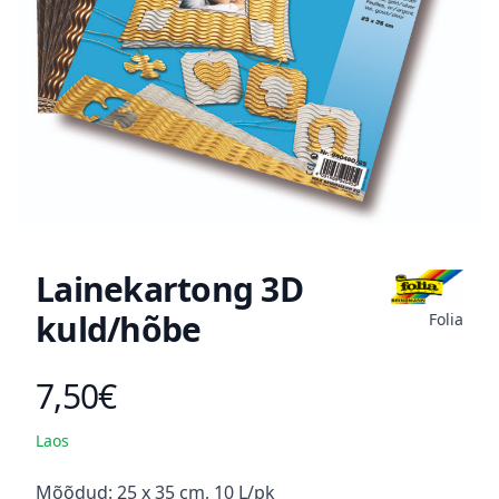
Lainekartong 3D
kuld/hõbe
Folia
7,50€
Toote hind
Laos
Kirjeldus
Mõõdud: 25 x 35 cm, 10 L/pk