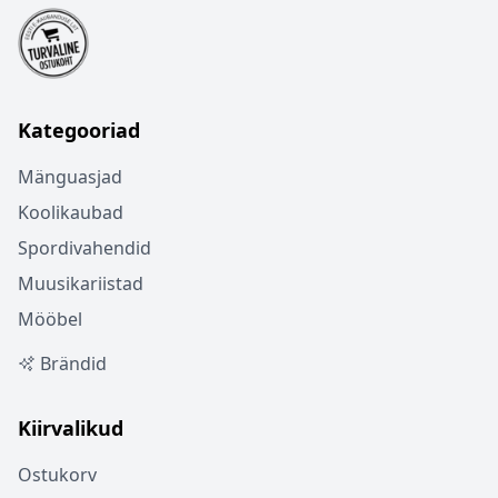
Kategooriad
Mänguasjad
Koolikaubad
Spordivahendid
Muusikariistad
Mööbel
Brändid
Kiirvalikud
Ostukorv