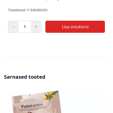
Tootekood: F-940460/65
−
+
Lisa ostukorvi
Kogus
Sarnased tooted