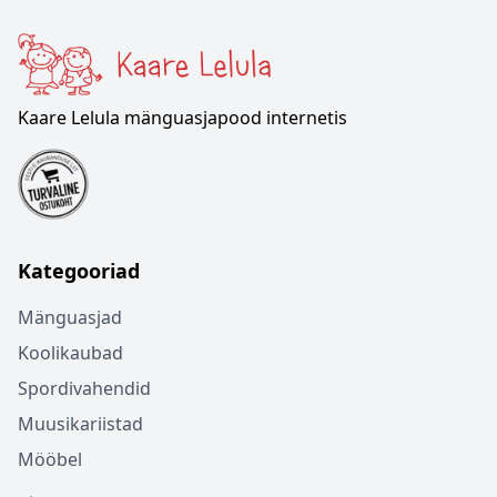
Kaare Lelula mänguasjapood internetis
Kategooriad
Mänguasjad
Koolikaubad
Spordivahendid
Muusikariistad
Mööbel