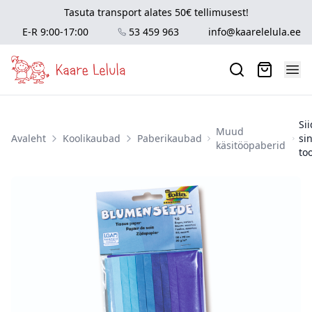
Tasuta transport alates 50€ tellimusest!
E-R 9:00-17:00
53 459 963
info@kaarelelula.ee
Si
Muud
Avaleht
Koolikaubad
Paberikaubad
si
käsitööpaberid
to