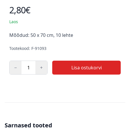
2,80€
Toote hind
Laos
Kirjeldus
Mõõdud: 50 x 70 cm, 10 lehte
Tootekood: F-91093
−
+
Lisa ostukorvi
Kogus
Sarnased tooted