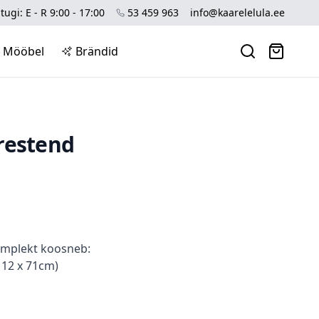
tugi: E - R 9:00 - 17:00
53 459 963
info@kaarelelula.ee
Mööbel
Brändid
restend
omplekt koosneb:
112 x 71cm)