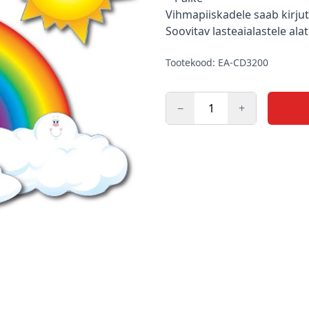
Vihmapiiskadele saab kirju
Soovitav lasteaialastele alat
Tootekood: EA-CD3200
−
+
Kogus