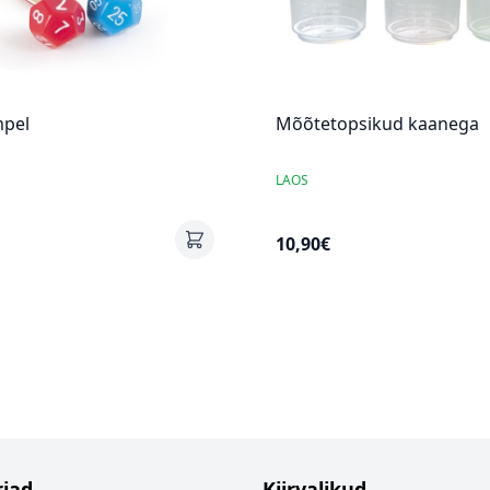
mpel
Mõõtetopsikud kaanega
LAOS
10,90€
iad
Kiirvalikud