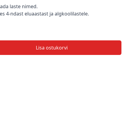
tada laste nimed.
es 4-ndast eluaastast ja algkoolilastele.
Lisa ostukorvi