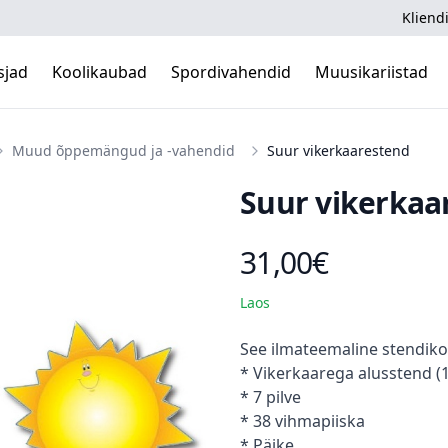
Kliendi
sjad
Koolikaubad
Spordivahendid
Muusikariistad
Muud õppemängud ja -vahendid
Suur vikerkaarestend
Suur vikerkaa
31,00€
Toote hind
Laos
Kirjeldus
See ilmateemaline stendik
* Vikerkaarega alusstend (
* 7 pilve
* 38 vihmapiiska
* Päike