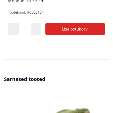
Mõõdud: 13 * 6 cm
Tootekood: PC002104
−
+
Lisa ostukorvi
Kogus
Sarnased tooted