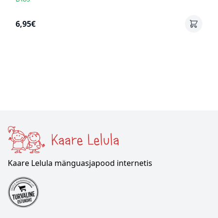
6,95€
Kaare Lelula mänguasjapood internetis