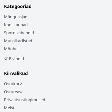
Kategooriad
Mänguasjad
Koolikaubad
Spordivahendid
Muusikariistad
Mööbel
Brändid
Kiirvalikud
Ostukorv
Ostuteave
Privaatsustingimused
Meist