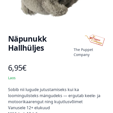
Näpunukk
Hallhüljes
The Puppet
Company
6,95€
Toote hind
Laos
Kirjeldus
Sobib nii lugude jutustamiseks kui ka
loomingulisteks mängudeks — ergutab keele- ja
motoorikaarengut ning kujutlusvõimet
Vanusele 12+ elukuud