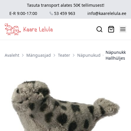
Tasuta transport alates 50€ tellimusest!
E-R 9:00-17:00
53 459 963
info@kaarelelula.ee
Näpunukk
Avaleht
Mänguasjad
Teater
Näpunukud
Hallhüljes